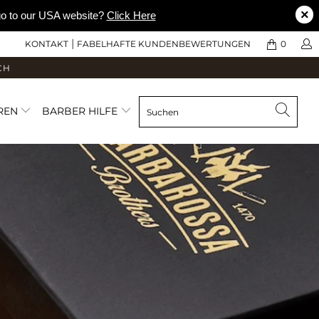
×
 go to our USA website?
Click Here
|
KONTAKT
FABELHAFTE KUNDENBEWERTUNGEN
0
CH
EREN
BARBER HILFE